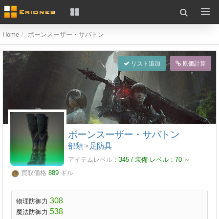
Home
ボーンスーザー・サバトン
リスト追加
原価計算
ボーンスーザー・サバトン
部類
>
足防具
アイテムレベル：
345 / 装備 レベル：
70
～
買取価格
889
ギル
308
物理防御力
538
魔法防御力