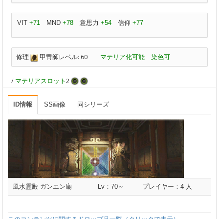
VIT
+71
MND
+78
意思力
+54
信仰
+77
修理
甲冑師レベル: 60
マテリア化可能
染色可
/
マテリアスロット
2
ID情報
SS画像
同シリーズ
風水霊殿 ガンエン廟
Lv：70～
プレイヤー：4 人