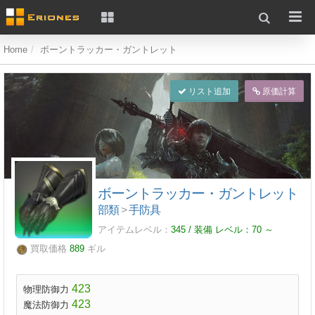
Home
ボーントラッカー・ガントレット
リスト追加
原価計算
ボーントラッカー・ガントレット
部類
>
手防具
アイテムレベル：
345 / 装備 レベル：
70
～
買取価格
889
ギル
423
物理防御力
423
魔法防御力