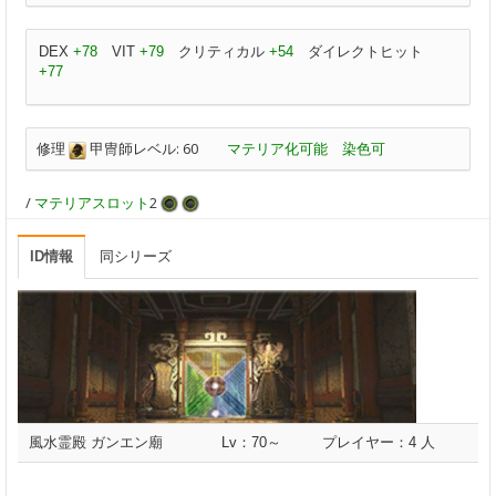
DEX
+78
VIT
+79
クリティカル
+54
ダイレクトヒット
+77
修理
甲冑師レベル: 60
マテリア化可能
染色可
/
マテリアスロット
2
ID情報
同シリーズ
風水霊殿 ガンエン廟
Lv：70～
プレイヤー：4 人