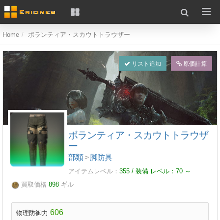
Home
ボランティア・スカウトトラウザー
リスト追加
原価計算
ボランティア・スカウトトラウザ
ー
部類
>
脚防具
アイテムレベル：
355 / 装備 レベル：
70
～
買取価格
898
ギル
606
物理防御力