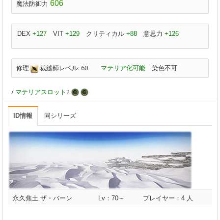
606
魔法防御力
DEX
+127
VIT
+129
クリティカル
+88
意思力
+126
修理
裁縫師レベル: 60
マテリア化可能
染色不可
/
マテリアスロット
2
ID情報
同シリーズ
永久焦土 ザ・バーン
Lv：70～
プレイヤー：4 人