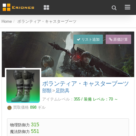
Home
ボランティア・キャスターブーツ
リスト追加
原価計算
ボランティア・キャスターブーツ
部類
>
足防具
アイテムレベル：
355 / 装備 レベル：
70
～
買取価格
898
ギル
315
物理防御力
551
魔法防御力