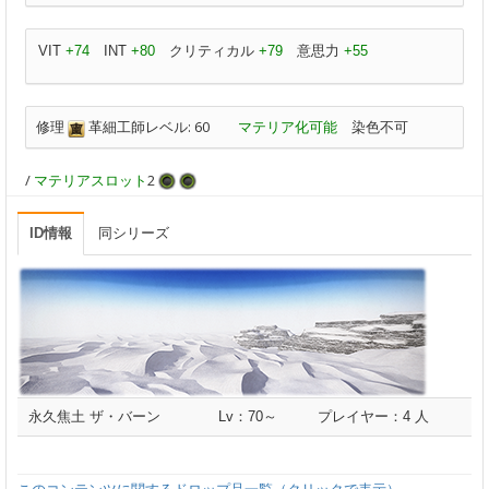
VIT
+74
INT
+80
クリティカル
+79
意思力
+55
修理
革細工師レベル: 60
マテリア化可能
染色不可
/
マテリアスロット
2
ID情報
同シリーズ
永久焦土 ザ・バーン
Lv：70～
プレイヤー：4 人