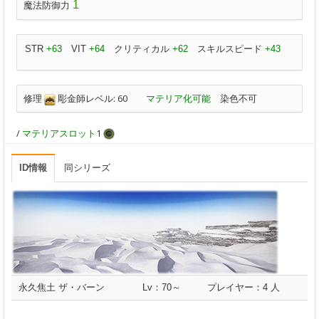
1
魔法防御力
STR
+63
VIT
+64
クリティカル
+62
スキルスピード
+43
修理
彫金師レベル: 60
マテリア化可能
染色不可
/
マテリアスロット
1
ID情報
同シリーズ
永久焦土 ザ・バーン
Lv：70～
プレイヤー：4 人