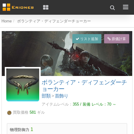
Home
ボランティア・ディフェンダーチョーカー
リスト追加
原価計算
ボランティア・ディフェンダーチ
ョーカー
部類
>
首飾り
アイテムレベル：
355 / 装備 レベル：
70
～
買取価格
581
ギル
1
物理防御力