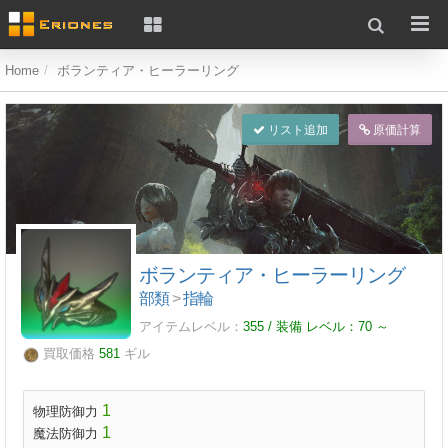
Home
ボランティア・ヒーラーリング
リスト追加
原価計算
ボランティア・ヒーラーリング
部類
>
指輪
アイテムレベル：
355 / 装備 レベル：
70
～
買取価格
581
ギル
1
物理防御力
1
魔法防御力