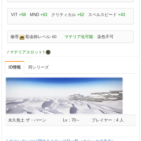
VIT
+58
MND
+63
クリティカル
+62
スペルスピード
+43
修理
彫金師レベル: 60
マテリア化可能
染色不可
/
マテリアスロット
1
ID情報
同シリーズ
永久焦土 ザ・バーン
Lv：70～
プレイヤー：4 人