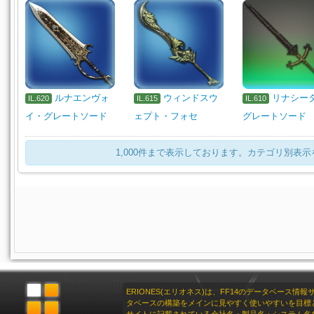
ルナエンヴォ
ウィンドスウ
リナシー
IL.620
IL.615
IL.610
イ・グレートソード
ェプト・フォセ
グレートソード
1,000件まで表示しております。カテゴリ別表
ERIONES(エリオネス)は、FF14のデータベース情
タベースの構築をメインに見やすく使いやすいを目標