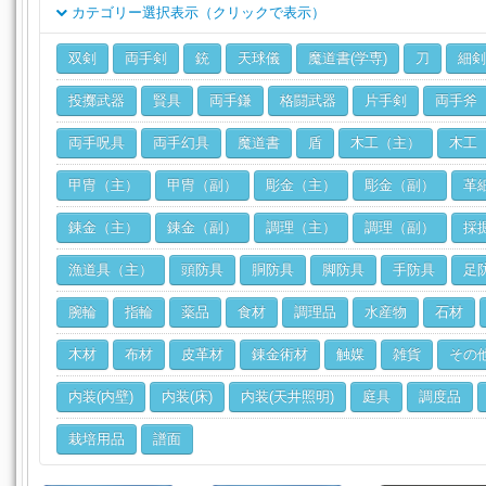
カテゴリー選択表示（クリックで表示）
クラス
双剣
両手剣
銃
天球儀
魔道書(学専)
刀
細剣
ジョブ
投擲武器
賢具
両手鎌
格闘武器
片手剣
両手斧
両手呪具
両手幻具
魔道書
盾
木工（主）
木工
甲冑（主）
甲冑（副）
彫金（主）
彫金（副）
革
錬金（主）
錬金（副）
調理（主）
調理（副）
採
漁道具（主）
頭防具
胴防具
脚防具
手防具
足
腕輪
指輪
薬品
食材
調理品
水産物
石材
木材
布材
皮革材
錬金術材
触媒
雑貨
その
内装(内壁)
内装(床)
内装(天井照明)
庭具
調度品
栽培用品
譜面