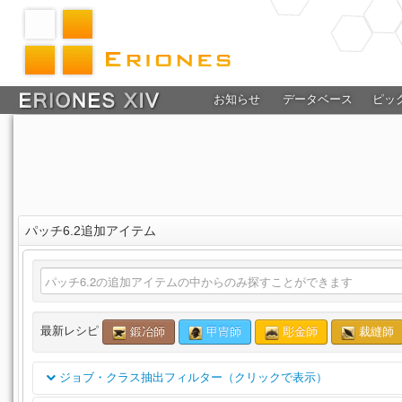
お知らせ
データベース
ピッ
パッチ6.2追加アイテム
最新レシピ
鍛冶師
甲冑師
彫金師
裁縫師
ジョブ・クラス抽出フィルター（クリックで表示）