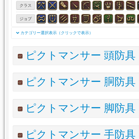
クラス
ジョブ
カテゴリー選択表示（クリックで表示）
双剣
両手剣
銃
天球儀
魔道書(学専)
刀
細剣
ピクトマンサー 頭防具
投擲武器
賢具
両手鎌
格闘武器
片手剣
両手斧
両手呪具
両手幻具
魔道書
盾
木工（主）
木工
アイテム名
I.L
詳細
ピクトマンサー 胴防具
甲冑（主）
甲冑（副）
彫金（主）
彫金（副）
革
ルナエンヴォイ・キャスターヘアピン
620
VIT
錬金（主）
錬金（副）
調理（主）
調理（副）
採
パーガトリィ・キャスターヘルム
610
VIT
アイテム名
I.L
ピクトマンサー 脚防具
漁道具（主）
リナシータ・キャスターフード
頭防具
胴防具
脚防具
手防具
足
610
V
ルナエンヴォイ・キャスタージュストコール
620
トロイアン・キャスターハット
595
VIT
腕輪
指輪
薬品
食材
調理品
水産物
石材
パーガトリィ・キャスターサーコート
610
アイルエクスプローラー・ハット
1
アイテム名
I.L
詳細
木材
布材
皮革材
錬金術材
触媒
雑貨
その
ピクトマンサー 手防具
リナシータ・キャスターコートSP
610
ワイルドエンフォーサー・ハット
1