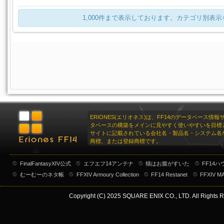
1
パーガトリィ・キャスターアミュレット
610
V
アイテム名
スイートピーネックレス:グリーン
I.L
詳細
1
1,000件まで表示しております。カテゴリ別表
リナシータ・キャスターブレスレット
610
ルナエンヴォイ・キャスターリング
スイートピーネックレス:オレンジ
620
VIT
1
トロイアン・キャスターブレスレット
595
V
パーガトリィ・キャスターリング
スイートピーネックレス:パープル
610
VIT
1
リナシータ・キャスターリング
スイートピーネックレス:ホワイト
610
V
1
トロイアン・キャスターリング
スイートピーネックレス:ブラック
595
VIT
1
スイートピーネックレス:ブレンド
1
ERIONES(エリオネス)は、FF14のデータベース情
タベースの構築をメインに見やすく使いやすいを目標
サイトに記載されている会社名・製品名・システム名
商標、または登録商標です。
FinalFantasyXIV公式
エフエフ14アンテナ
猫はお腹がすいた
FF14
むーむーのネタ帳
FFXIV Armoury Collection
FF14 Restanet
FFXIV M
Copyright (C) 2025 SQUARE ENIX CO., LTD. All Rights R