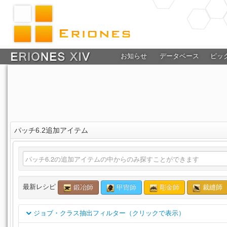
お知らせ
データベース
ピッ
パッチ6.2追加アイテム
最新レシピ
鍛冶師
甲冑師
彫金師
裁縫師
ジョブ・クラス抽出フィルター（クリックで表示）