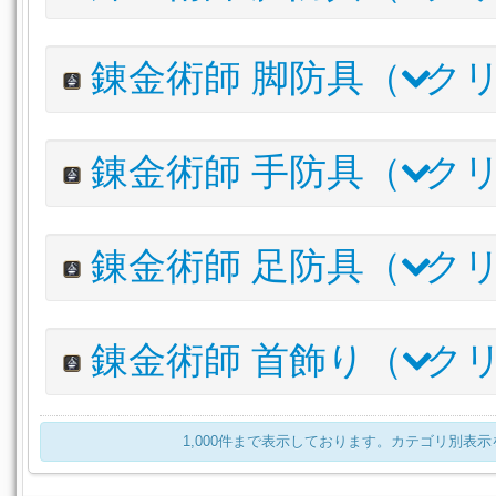
パーフェクショニスト・クラフターキャップ
内装(内壁)
内装(床)
内装(天井照明)
庭具
調度品
アイルエクスプローラー・ハット
栽培用品
譜面
アイテム名
錬金術師 脚防具（
クリ
ワイルドエンフォーサー・ハット
パーフェクショニスト・クラフターダブレット
アイルファーマー・ワークシャツ
アイテム名
錬金術師 手防具（
クリ
アイルエクスプローラー・シャツ
パーフェクショニスト・クラフタートラウザー
ワイルドエンフォーサー・ジャケット
アイルファーマー・ワイドボトム
アイテム名
錬金術師 足防具（
クリ
アイルファーマー・カットオフボトム
パーフェクショニスト・クラフターフィンガレスグローブ
アイルエクスプローラー・トラウザー
アイルファーマー・コットングローブ
アイルエクスプローラー・キュロット
アイテム名
錬金術師 首飾り（
クリ
アイルエクスプローラー・レザーハーフグローブ
ワイルドエンフォーサー・スラックス
パーフェクショニスト・クラフターブーツ
ワイルドエンフォーサー・グローブ
アイルファーマー・ブーツ
アイテム名
1,000件まで表示しております。カテゴリ別表
アイルエクスプローラー・ブーツ
スイートピーネックレス:レッド
ワイルドエンフォーサー・シューズ