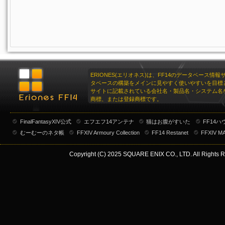
スイートピーネックレス:ブルー
スイートピーネックレス:イエロー
スイートピーネックレス:グリーン
スイートピーネックレス:オレンジ
スイートピーネックレス:パープル
ERIONES(エリオネス)は、FF14のデータベース情
タベースの構築をメインに見やすく使いやすいを目標
スイートピーネックレス:ホワイト
サイトに記載されている会社名・製品名・システム名
商標、または登録商標です。
スイートピーネックレス:ブラック
スイートピーネックレス:ブレンド
FinalFantasyXIV公式
エフエフ14アンテナ
猫はお腹がすいた
FF14
むーむーのネタ帳
FFXIV Armoury Collection
FF14 Restanet
FFXIV M
Copyright (C) 2025 SQUARE ENIX CO., LTD. All Rights R