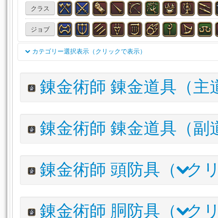
クラス
ジョブ
カテゴリー選択表示（クリックで表示）
双剣
両手剣
銃
天球儀
魔道書(学専)
刀
細剣
錬金術師 錬金道具（主
投擲武器
賢具
両手鎌
格闘武器
片手剣
両手斧
両手呪具
両手幻具
魔道書
盾
木工（主）
木工
アイテム名
錬金術師 錬金道具（副
甲冑（主）
甲冑（副）
彫金（主）
彫金（副）
革
パーフェクショニスト・アレンビック
錬金（主）
錬金（副）
調理（主）
調理（副）
採
アイテム名
錬金術師 頭防具（
クリ
漁道具（主）
頭防具
胴防具
脚防具
手防具
足
パーフェクショニスト・モーター
腕輪
指輪
薬品
食材
調理品
水産物
石材
アイテム名
木材
布材
皮革材
錬金術材
触媒
雑貨
その
錬金術師 胴防具（
クリ