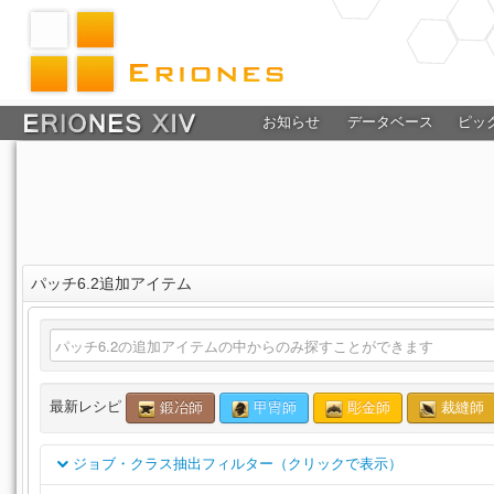
お知らせ
データベース
ピッ
パッチ6.2追加アイテム
最新レシピ
鍛冶師
甲冑師
彫金師
裁縫師
ジョブ・クラス抽出フィルター（クリックで表示）