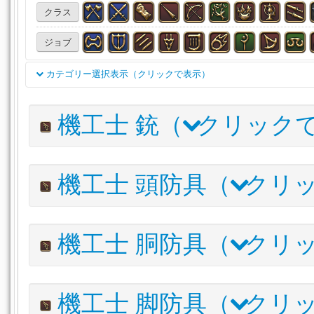
クラス
ジョブ
カテゴリー選択表示（クリックで表示）
双剣
両手剣
銃
天球儀
魔道書(学専)
刀
細剣
機工士 銃（
クリック
投擲武器
賢具
両手鎌
格闘武器
片手剣
両手斧
両手呪具
両手幻具
魔道書
盾
木工（主）
木工
アイテム名
I.L
詳細
機工士 頭防具（
クリッ
甲冑（主）
甲冑（副）
彫金（主）
彫金（副）
革
ルナエンヴォイ・ハンドゴンネ
620
DEX
+3
錬金（主）
錬金（副）
調理（主）
調理（副）
採
ウィンドスウェプト・マスケトン
615
DEX
+3
アイテム名
I.L
機工士 胴防具（
クリッ
漁道具（主）
リナシータ・カルバリン
頭防具
胴防具
脚防具
手防具
足
610
DEX
ルナエンヴォイ・レンジャーフェイスガード
620
フェアリーキングハンドゴンネ
430
DEX
腕輪
指輪
薬品
食材
調理品
水産物
石材
パーガトリィ・レンジャーマスク
610
アイテム名
I.L
木材
布材
皮革材
錬金術材
触媒
雑貨
その
機工士 脚防具（
クリッ
リナシータ・レンジャーベレー
610