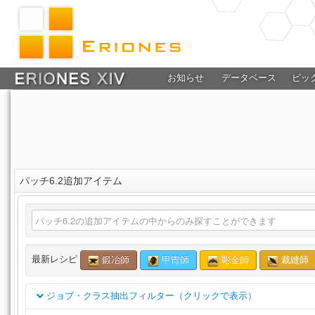
お知らせ
データベース
ピッ
パッチ6.2追加アイテム
最新レシピ
鍛冶師
甲冑師
彫金師
裁縫師
ジョブ・クラス抽出フィルター（クリックで表示）