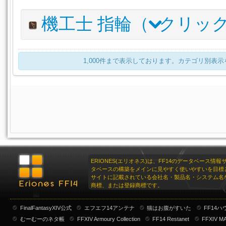
1
パーガトリィ・レンジャーイヤリング
610
DE
スイートピーネックレス:レッド
1
アイテム名
I.L
詳
機工士 指輪（
クリッ
リナシータ・レンジャーイヤリング
610
スイートピーネックレス:ブルー
1
ルナエンヴォイ・レンジャーブレスレット
620
D
トロイアン・レンジャーイヤリング
595
DE
スイートピーネックレス:イエロー
1
パーガトリィ・レンジャーアミュレット
610
D
アイテム名
スイートピーネックレス:グリーン
I.L
詳細
1
1,000件まで表示しております。カテゴリ別表
リナシータ・レンジャーブレスレット
610
ルナエンヴォイ・レンジャーリング
スイートピーネックレス:オレンジ
620
DEX
1
トロイアン・レンジャーブレスレット
595
D
パーガトリィ・レンジャーリング
スイートピーネックレス:パープル
610
DEX
1
リナシータ・レンジャーリング
スイートピーネックレス:ホワイト
610
D
1
トロイアン・レンジャーリング
スイートピーネックレス:ブラック
595
DEX
1
スイートピーネックレス:ブレンド
1
ERIONES(エリオネス)は、FF14のデータベース情
タベースの構築をメインに見やすく使いやすいを目標
サイトに記載されている会社名・製品名・システム名
商標、または登録商標です。
FinalFantasyXIV公式
エフエフ14アンテナ
猫はお腹がすいた
FF14
むーむーのネタ帳
FFXIV Armoury Collection
FF14 Restanet
FFXIV M