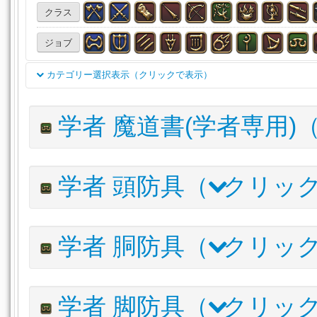
クラス
ジョブ
カテゴリー選択表示（クリックで表示）
双剣
両手剣
銃
天球儀
魔道書(学専)
刀
細剣
学者 魔道書(学者専用)
投擲武器
賢具
両手鎌
格闘武器
片手剣
両手斧
両手呪具
両手幻具
魔道書
盾
木工（主）
木工
アイテム名
I.L
学者 頭防具（
クリッ
甲冑（主）
甲冑（副）
彫金（主）
彫金（副）
革
ルナエンヴォイ・コーデックス
620
錬金（主）
錬金（副）
調理（主）
調理（副）
採
ウィンドスウェプト・コーデックス
615
アイテム名
I.L
学者 胴防具（
クリッ
漁道具（主）
リナシータ・コーデックス
頭防具
胴防具
脚防具
手防具
足
610
ルナエンヴォイ・ヒーラーヘアピン
620
V
フェアリーキングコーデックス
430
腕輪
指輪
薬品
食材
調理品
水産物
石材
パーガトリィ・ヒーラーヘルム
610
V
アイテム名
I
木材
布材
皮革材
錬金術材
触媒
雑貨
その
学者 脚防具（
クリッ
リナシータ・ヒーラーベレー
610