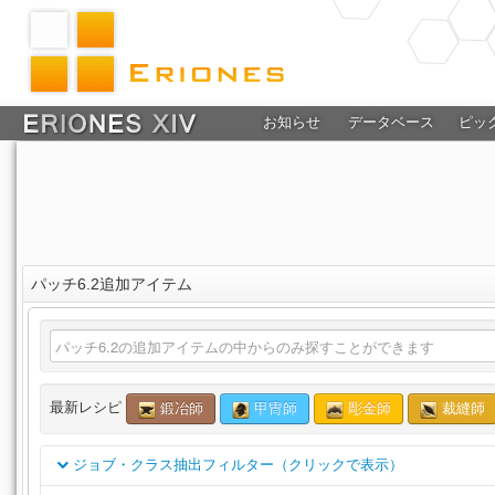
お知らせ
データベース
ピッ
パッチ6.2追加アイテム
最新レシピ
鍛冶師
甲冑師
彫金師
裁縫師
ジョブ・クラス抽出フィルター（クリックで表示）