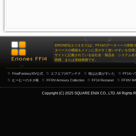
スイートピーネックレス:ブルー
スイートピーネックレス:イエロー
スイートピーネックレス:グリーン
スイートピーネックレス:オレンジ
スイートピーネックレス:パープル
ERIONES(エリオネス)は、FF14のデータベース情
タベースの構築をメインに見やすく使いやすいを目標
スイートピーネックレス:ホワイト
サイトに記載されている会社名・製品名・システム名
商標、または登録商標です。
スイートピーネックレス:ブラック
スイートピーネックレス:ブレンド
FinalFantasyXIV公式
エフエフ14アンテナ
猫はお腹がすいた
FF14
むーむーのネタ帳
FFXIV Armoury Collection
FF14 Restanet
FFXIV M
Copyright (C) 2025 SQUARE ENIX CO., LTD. All Rights R