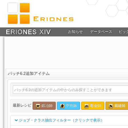
お知らせ
データベース
ピッ
パッチ6.2追加アイテム
最新レシピ
鍛冶師
甲冑師
彫金師
裁縫師
ジョブ・クラス抽出フィルター（クリックで表示）