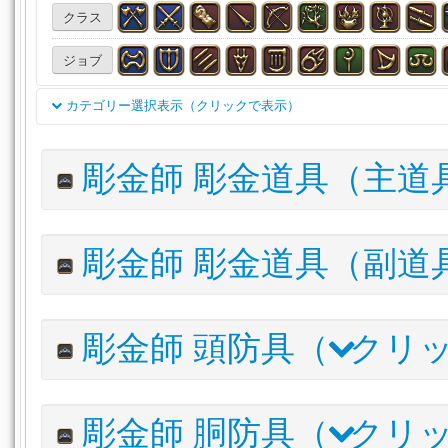
クラス
ジョブ
カテゴリー選択表示（クリックで表示）
双剣
両手剣
銃
天球儀
魔道書(学専)
刀
細剣
彫金師 彫金道具（主道
投擲武器
賢具
両手鎌
格闘武器
片手剣
両手斧
両手呪具
両手幻具
魔道書
盾
木工（主）
木工
アイテム名
彫金師 彫金道具（副道
甲冑（主）
甲冑（副）
彫金（主）
彫金（副）
革
パーフェクショニスト・ラピダリーハンマー
錬金（主）
錬金（副）
調理（主）
調理（副）
採
アイテム名
彫金師 頭防具（
クリッ
漁道具（主）
頭防具
胴防具
脚防具
手防具
足
パーフェクショニスト・グラインディングホイール
腕輪
指輪
薬品
食材
調理品
水産物
石材
アイテム名
木材
布材
皮革材
錬金術材
触媒
雑貨
その
彫金師 胴防具（
クリッ