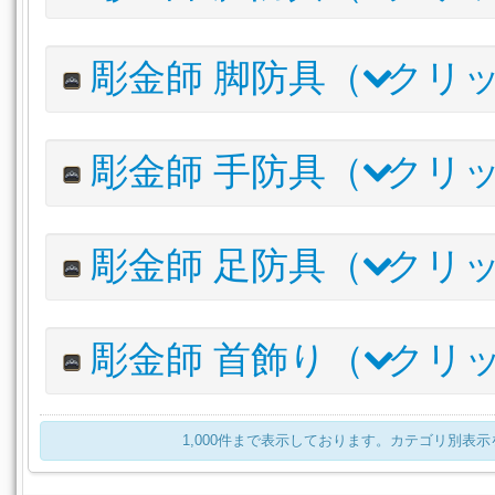
パーフェクショニスト・クラフターキャップ
内装(内壁)
内装(床)
内装(天井照明)
庭具
調度品
アイルエクスプローラー・ハット
栽培用品
譜面
アイテム名
彫金師 脚防具（
クリッ
ワイルドエンフォーサー・ハット
パーフェクショニスト・クラフターダブレット
アイルファーマー・ワークシャツ
アイテム名
彫金師 手防具（
クリッ
アイルエクスプローラー・シャツ
パーフェクショニスト・クラフタートラウザー
ワイルドエンフォーサー・ジャケット
アイルファーマー・ワイドボトム
アイテム名
彫金師 足防具（
クリッ
アイルファーマー・カットオフボトム
パーフェクショニスト・クラフターフィンガレスグローブ
アイルエクスプローラー・トラウザー
アイルファーマー・コットングローブ
アイルエクスプローラー・キュロット
アイテム名
彫金師 首飾り（
クリ
アイルエクスプローラー・レザーハーフグローブ
ワイルドエンフォーサー・スラックス
パーフェクショニスト・クラフターブーツ
ワイルドエンフォーサー・グローブ
アイルファーマー・ブーツ
アイテム名
1,000件まで表示しております。カテゴリ別表
アイルエクスプローラー・ブーツ
スイートピーネックレス:レッド
ワイルドエンフォーサー・シューズ