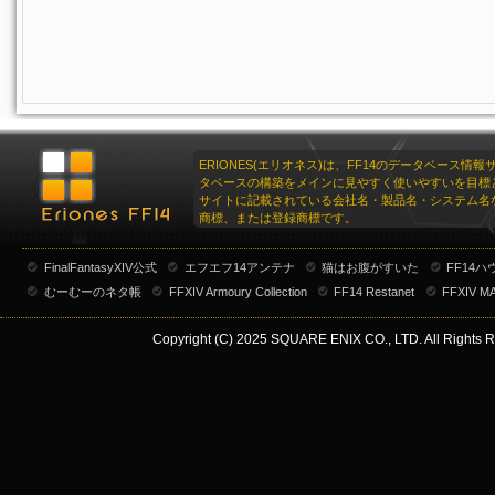
スイートピーネックレス:ブルー
スイートピーネックレス:イエロー
スイートピーネックレス:グリーン
スイートピーネックレス:オレンジ
スイートピーネックレス:パープル
ERIONES(エリオネス)は、FF14のデータベース情
タベースの構築をメインに見やすく使いやすいを目標
スイートピーネックレス:ホワイト
サイトに記載されている会社名・製品名・システム名
商標、または登録商標です。
スイートピーネックレス:ブラック
スイートピーネックレス:ブレンド
FinalFantasyXIV公式
エフエフ14アンテナ
猫はお腹がすいた
FF14
むーむーのネタ帳
FFXIV Armoury Collection
FF14 Restanet
FFXIV M
Copyright (C) 2025 SQUARE ENIX CO., LTD. All Rights R