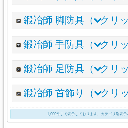
パーフェクショニスト・クラフターキャップ
内装(内壁)
内装(床)
内装(天井照明)
庭具
調度品
アイルエクスプローラー・ハット
栽培用品
譜面
アイテム名
鍛冶師 脚防具（
クリッ
ワイルドエンフォーサー・ハット
パーフェクショニスト・クラフターダブレット
アイルファーマー・ワークシャツ
アイテム名
鍛冶師 手防具（
クリッ
アイルエクスプローラー・シャツ
パーフェクショニスト・クラフタートラウザー
ワイルドエンフォーサー・ジャケット
アイルファーマー・ワイドボトム
アイテム名
鍛冶師 足防具（
クリッ
アイルファーマー・カットオフボトム
パーフェクショニスト・クラフターフィンガレスグローブ
アイルエクスプローラー・トラウザー
アイルファーマー・コットングローブ
アイルエクスプローラー・キュロット
アイテム名
鍛冶師 首飾り（
クリ
アイルエクスプローラー・レザーハーフグローブ
ワイルドエンフォーサー・スラックス
パーフェクショニスト・クラフターブーツ
ワイルドエンフォーサー・グローブ
アイルファーマー・ブーツ
アイテム名
1,000件まで表示しております。カテゴリ別表
アイルエクスプローラー・ブーツ
スイートピーネックレス:レッド
ワイルドエンフォーサー・シューズ