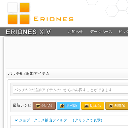
お知らせ
データベース
ピッ
パッチ6.2追加アイテム
最新レシピ
鍛冶師
甲冑師
彫金師
裁縫師
ジョブ・クラス抽出フィルター（クリックで表示）