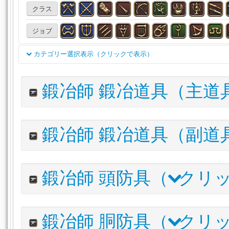
クラス
ジョブ
カテゴリー選択表示（クリックで表示）
双剣
両手剣
銃
天球儀
魔道書(学専)
刀
細剣
鍛冶師 鍛冶道具（主道
投擲武器
賢具
両手鎌
格闘武器
片手剣
両手斧
両手呪具
両手幻具
魔道書
盾
木工（主）
木工
アイテム名
鍛冶師 鍛冶道具（副道
甲冑（主）
甲冑（副）
彫金（主）
彫金（副）
革
パーフェクショニスト・クロスペインハンマー
錬金（主）
錬金（副）
調理（主）
調理（副）
採
アイテム名
鍛冶師 頭防具（
クリッ
漁道具（主）
頭防具
胴防具
脚防具
手防具
足
パーフェクショニスト・ファイル
腕輪
指輪
薬品
食材
調理品
水産物
石材
アイテム名
木材
布材
皮革材
錬金術材
触媒
雑貨
その
鍛冶師 胴防具（
クリッ