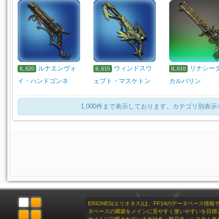
ルナエンヴォ
ウィンドスウ
リナシー
IL.620
IL.615
IL.610
イ・ハンドゴンネ
ェプト・マスケトン
カルバリン
1,000件まで表示しております。カテゴリ別表
ERIONES(エリオネス)は、FF14のデータベース情
タベースの構築をメインに見やすく使いやすいを目標