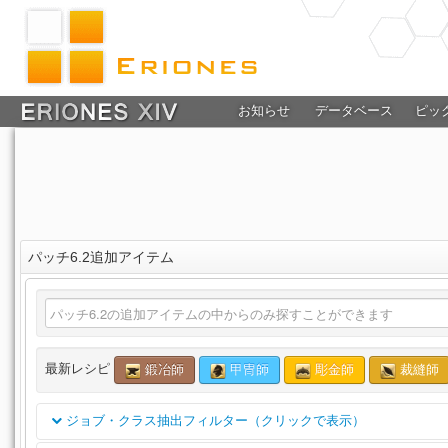
お知らせ
データベース
ピッ
パッチ6.2追加アイテム
最新レシピ
鍛冶師
甲冑師
彫金師
裁縫師
ジョブ・クラス抽出フィルター（クリックで表示）