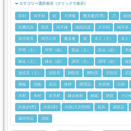
カテゴリー選択表示（クリックで表示）
クラス
双剣
両手剣
銃
天球儀
魔道書(学専)
刀
細剣
ジョブ
投擲武器
賢具
両手鎌
格闘武器
片手剣
両手斧
両手呪具
両手幻具
魔道書
盾
木工（主）
木工
甲冑（主）
甲冑（副）
彫金（主）
彫金（副）
革
錬金（主）
錬金（副）
調理（主）
調理（副）
採
漁道具（主）
頭防具
胴防具
脚防具
手防具
足
腕輪
指輪
薬品
食材
調理品
水産物
石材
木材
布材
皮革材
錬金術材
触媒
雑貨
その
内装(内壁)
内装(床)
内装(天井照明)
庭具
調度品
栽培用品
譜面