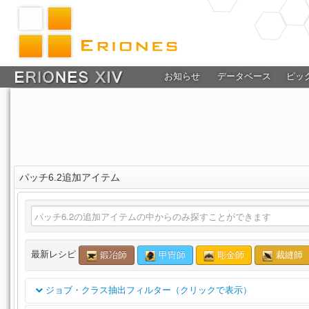
お知らせ
データベース
ピッ
パッチ6.2追加アイテム
最新レシピ
鍛冶師
甲冑師
彫金師
裁縫師
ジョブ・クラス抽出フィルター（クリックで表示）