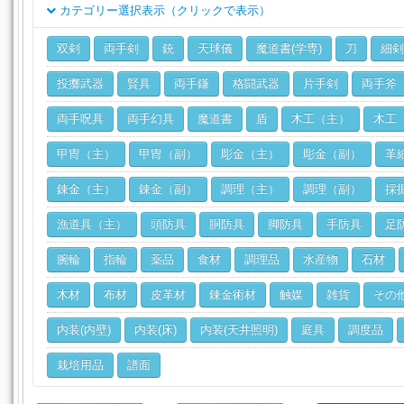
カテゴリー選択表示（クリックで表示）
クラス
双剣
両手剣
銃
天球儀
魔道書(学専)
刀
細剣
ジョブ
投擲武器
賢具
両手鎌
格闘武器
片手剣
両手斧
両手呪具
両手幻具
魔道書
盾
木工（主）
木工
甲冑（主）
甲冑（副）
彫金（主）
彫金（副）
革
錬金（主）
錬金（副）
調理（主）
調理（副）
採
漁道具（主）
頭防具
胴防具
脚防具
手防具
足
腕輪
指輪
薬品
食材
調理品
水産物
石材
木材
布材
皮革材
錬金術材
触媒
雑貨
その
内装(内壁)
内装(床)
内装(天井照明)
庭具
調度品
栽培用品
譜面