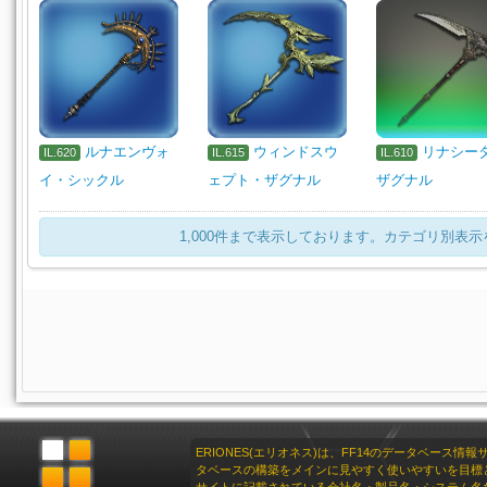
ルナエンヴォ
ウィンドスウ
リナシー
IL.620
IL.615
IL.610
イ・シックル
ェプト・ザグナル
ザグナル
1,000件まで表示しております。カテゴリ別表
ERIONES(エリオネス)は、FF14のデータベース情
タベースの構築をメインに見やすく使いやすいを目標