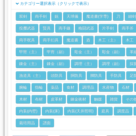
カテゴリー選択表示（クリックで表示）
クラス
双剣
両手剣
銃
天球儀
魔道書(学専)
刀
細剣
ジョブ
投擲武器
賢具
両手鎌
格闘武器
片手剣
両手斧
両手呪具
両手幻具
魔道書
盾
木工（主）
木工
甲冑（主）
甲冑（副）
彫金（主）
彫金（副）
革
錬金（主）
錬金（副）
調理（主）
調理（副）
採
漁道具（主）
頭防具
胴防具
脚防具
手防具
足
腕輪
指輪
薬品
食材
調理品
水産物
石材
木材
布材
皮革材
錬金術材
触媒
雑貨
その
内装(内壁)
内装(床)
内装(天井照明)
庭具
調度品
栽培用品
譜面