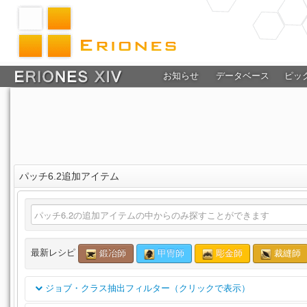
お知らせ
データベース
ピッ
パッチ6.2追加アイテム
最新レシピ
鍛冶師
甲冑師
彫金師
裁縫師
ジョブ・クラス抽出フィルター（クリックで表示）