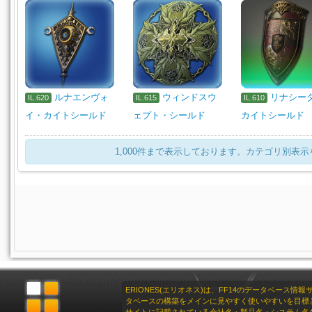
ルナエンヴォ
ウィンドスウ
リナシー
IL.620
IL.615
IL.610
イ・カイトシールド
ェプト・シールド
カイトシールド
1,000件まで表示しております。カテゴリ別表
ERIONES(エリオネス)は、FF14のデータベース情
タベースの構築をメインに見やすく使いやすいを目標