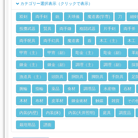
カテゴリー選択表示（クリックで表示）
クラス
双剣
両手剣
銃
天球儀
魔道書(学専)
刀
細剣
ジョブ
投擲武器
賢具
両手鎌
格闘武器
片手剣
両手斧
両手呪具
両手幻具
魔道書
盾
木工（主）
木工
甲冑（主）
甲冑（副）
彫金（主）
彫金（副）
革
錬金（主）
錬金（副）
調理（主）
調理（副）
採
漁道具（主）
頭防具
胴防具
脚防具
手防具
足
腕輪
指輪
薬品
食材
調理品
水産物
石材
木材
布材
皮革材
錬金術材
触媒
雑貨
その
内装(内壁)
内装(床)
内装(天井照明)
庭具
調度品
栽培用品
譜面