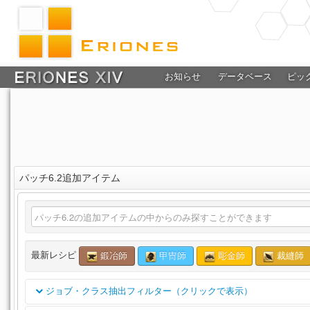
お知らせ
データベース
ピッ
パッチ6.2追加アイテム
最新レシピ
鍛冶師
甲冑師
彫金師
裁縫師
ジョブ・クラス抽出フィルター（クリックで表示）