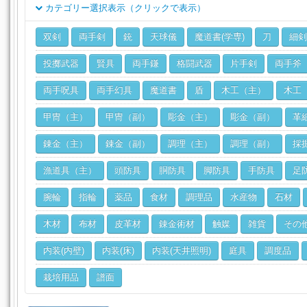
カテゴリー選択表示（クリックで表示）
クラス
双剣
両手剣
銃
天球儀
魔道書(学専)
刀
細剣
ジョブ
投擲武器
賢具
両手鎌
格闘武器
片手剣
両手斧
両手呪具
両手幻具
魔道書
盾
木工（主）
木工
甲冑（主）
甲冑（副）
彫金（主）
彫金（副）
革
錬金（主）
錬金（副）
調理（主）
調理（副）
採
漁道具（主）
頭防具
胴防具
脚防具
手防具
足
腕輪
指輪
薬品
食材
調理品
水産物
石材
木材
布材
皮革材
錬金術材
触媒
雑貨
その
内装(内壁)
内装(床)
内装(天井照明)
庭具
調度品
栽培用品
譜面