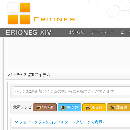
お知らせ
データベース
ピッ
パッチ6.2追加アイテム
最新レシピ
鍛冶師
甲冑師
彫金師
裁縫師
ジョブ・クラス抽出フィルター（クリックで表示）