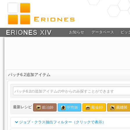
お知らせ
データベース
ピッ
パッチ6.2追加アイテム
最新レシピ
鍛冶師
甲冑師
彫金師
裁縫師
ジョブ・クラス抽出フィルター（クリックで表示）