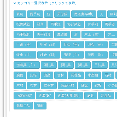
カテゴリー選択表示（クリックで表示）
クラス
双剣
両手剣
銃
天球儀
魔道書(学専)
刀
細剣
ジョブ
投擲武器
賢具
両手鎌
格闘武器
片手剣
両手斧
両手呪具
両手幻具
魔道書
盾
木工（主）
木工
甲冑（主）
甲冑（副）
彫金（主）
彫金（副）
革
錬金（主）
錬金（副）
調理（主）
調理（副）
採
漁道具（主）
頭防具
胴防具
脚防具
手防具
足
腕輪
指輪
薬品
食材
調理品
水産物
石材
木材
布材
皮革材
錬金術材
触媒
雑貨
その
内装(内壁)
内装(床)
内装(天井照明)
庭具
調度品
栽培用品
譜面