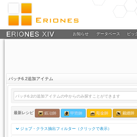
お知らせ
データベース
ピッ
パッチ6.2追加アイテム
最新レシピ
鍛冶師
甲冑師
彫金師
裁縫師
ジョブ・クラス抽出フィルター（クリックで表示）