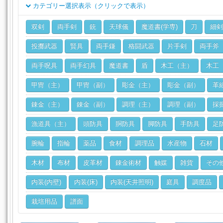
カテゴリー選択表示（クリックで表示）
クラス
双剣
両手剣
銃
天球儀
魔道書(学専)
刀
細剣
ジョブ
投擲武器
賢具
両手鎌
格闘武器
片手剣
両手斧
両手呪具
両手幻具
魔道書
盾
木工（主）
木工
甲冑（主）
甲冑（副）
彫金（主）
彫金（副）
革
錬金（主）
錬金（副）
調理（主）
調理（副）
採
漁道具（主）
頭防具
胴防具
脚防具
手防具
足
腕輪
指輪
薬品
食材
調理品
水産物
石材
木材
布材
皮革材
錬金術材
触媒
雑貨
その
内装(内壁)
内装(床)
内装(天井照明)
庭具
調度品
栽培用品
譜面