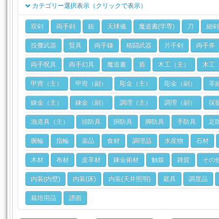
カテゴリー選択表示（クリックで表示）
クラス
双剣
両手剣
銃
天球儀
魔道書(学専)
刀
細剣
ジョブ
投擲武器
賢具
両手鎌
格闘武器
片手剣
両手斧
両手呪具
両手幻具
魔道書
盾
木工（主）
木工
甲冑（主）
甲冑（副）
彫金（主）
彫金（副）
革
錬金（主）
錬金（副）
調理（主）
調理（副）
採
漁道具（主）
頭防具
胴防具
脚防具
手防具
足
腕輪
指輪
薬品
食材
調理品
水産物
石材
木材
布材
皮革材
錬金術材
触媒
雑貨
その
内装(内壁)
内装(床)
内装(天井照明)
庭具
調度品
栽培用品
譜面