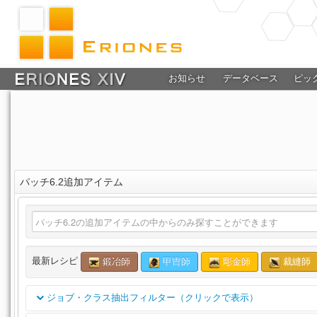
お知らせ
データベース
ピッ
パッチ6.2追加アイテム
最新レシピ
鍛冶師
甲冑師
彫金師
裁縫師
ジョブ・クラス抽出フィルター（クリックで表示）