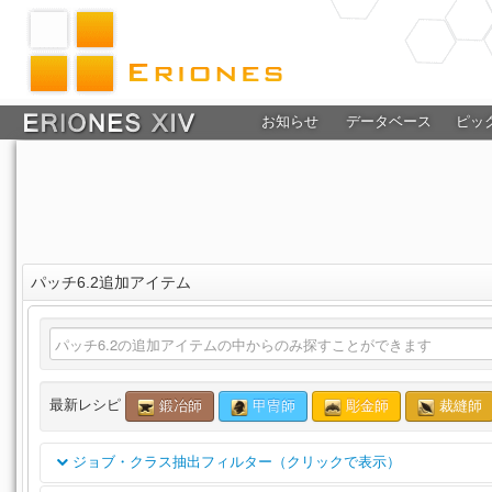
お知らせ
データベース
ピッ
パッチ6.2追加アイテム
最新レシピ
鍛冶師
甲冑師
彫金師
裁縫師
ジョブ・クラス抽出フィルター（クリックで表示）