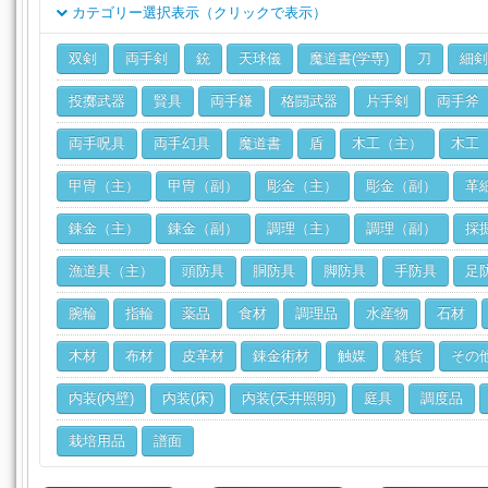
カテゴリー選択表示（クリックで表示）
クラス
双剣
両手剣
銃
天球儀
魔道書(学専)
刀
細剣
ジョブ
投擲武器
賢具
両手鎌
格闘武器
片手剣
両手斧
両手呪具
両手幻具
魔道書
盾
木工（主）
木工
甲冑（主）
甲冑（副）
彫金（主）
彫金（副）
革
錬金（主）
錬金（副）
調理（主）
調理（副）
採
漁道具（主）
頭防具
胴防具
脚防具
手防具
足
腕輪
指輪
薬品
食材
調理品
水産物
石材
木材
布材
皮革材
錬金術材
触媒
雑貨
その
内装(内壁)
内装(床)
内装(天井照明)
庭具
調度品
栽培用品
譜面