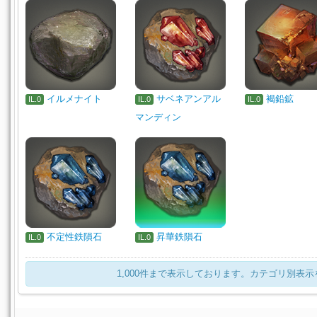
イルメナイト
サベネアンアル
褐鉛鉱
IL.0
IL.0
IL.0
マンディン
不定性鉄隕石
昇華鉄隕石
IL.0
IL.0
1,000件まで表示しております。カテゴリ別表