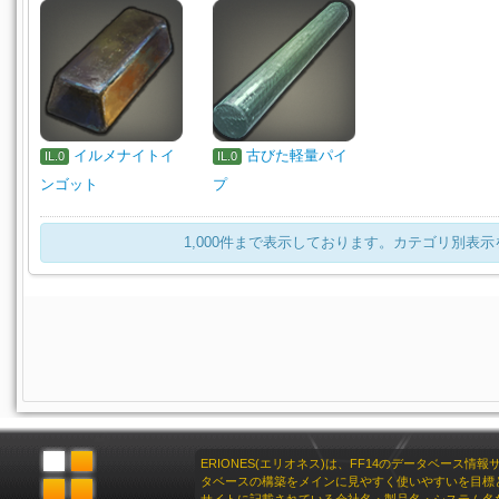
イルメナイトイ
古びた軽量パイ
IL.0
IL.0
ンゴット
プ
1,000件まで表示しております。カテゴリ別表
ERIONES(エリオネス)は、FF14のデータベース情
タベースの構築をメインに見やすく使いやすいを目標