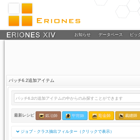
お知らせ
データベース
ピッ
パッチ6.2追加アイテム
最新レシピ
鍛冶師
甲冑師
彫金師
裁縫師
ジョブ・クラス抽出フィルター（クリックで表示）