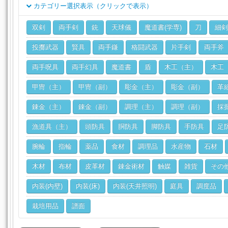
カテゴリー選択表示（クリックで表示）
クラス
双剣
両手剣
銃
天球儀
魔道書(学専)
刀
細剣
ジョブ
投擲武器
賢具
両手鎌
格闘武器
片手剣
両手斧
両手呪具
両手幻具
魔道書
盾
木工（主）
木工
甲冑（主）
甲冑（副）
彫金（主）
彫金（副）
革
錬金（主）
錬金（副）
調理（主）
調理（副）
採
漁道具（主）
頭防具
胴防具
脚防具
手防具
足
腕輪
指輪
薬品
食材
調理品
水産物
石材
木材
布材
皮革材
錬金術材
触媒
雑貨
その
内装(内壁)
内装(床)
内装(天井照明)
庭具
調度品
栽培用品
譜面