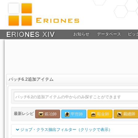
お知らせ
データベース
ピッ
パッチ6.2追加アイテム
最新レシピ
鍛冶師
甲冑師
彫金師
裁縫師
ジョブ・クラス抽出フィルター（クリックで表示）