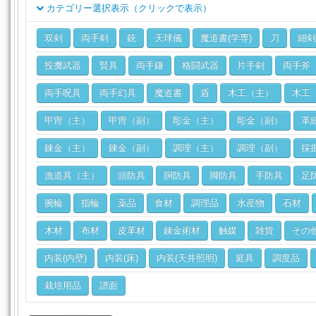
カテゴリー選択表示（クリックで表示）
クラス
双剣
両手剣
銃
天球儀
魔道書(学専)
刀
細剣
ジョブ
投擲武器
賢具
両手鎌
格闘武器
片手剣
両手斧
両手呪具
両手幻具
魔道書
盾
木工（主）
木工
甲冑（主）
甲冑（副）
彫金（主）
彫金（副）
革
錬金（主）
錬金（副）
調理（主）
調理（副）
採
漁道具（主）
頭防具
胴防具
脚防具
手防具
足
腕輪
指輪
薬品
食材
調理品
水産物
石材
木材
布材
皮革材
錬金術材
触媒
雑貨
その
内装(内壁)
内装(床)
内装(天井照明)
庭具
調度品
栽培用品
譜面