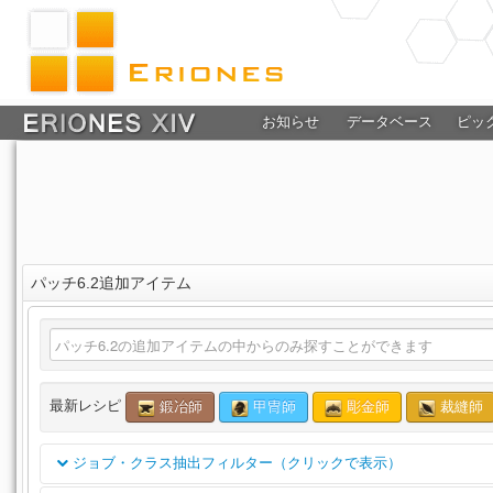
お知らせ
データベース
ピッ
パッチ6.2追加アイテム
最新レシピ
鍛冶師
甲冑師
彫金師
裁縫師
ジョブ・クラス抽出フィルター（クリックで表示）