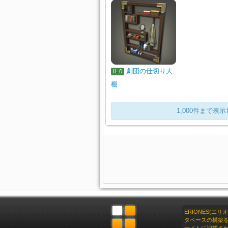
劇団の仕切り大
IL.0
棚
1,000件まで
ERIONES(エ
タベースの構築