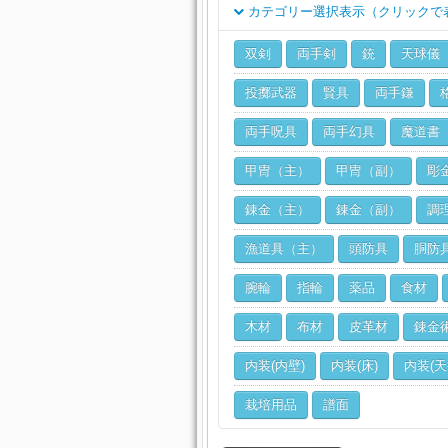
カテゴリー選択表示（クリックで
クラス
双剣
両手剣
銃
天球儀
ジョブ
投擲武器
賢具
両手鎌
両手呪具
両手幻具
魔道書
甲冑（主）
甲冑（副）
彫
錬金（主）
錬金（副）
調
漁道具（主）
頭防具
胴防
腕輪
指輪
薬品
食材
木材
布材
皮革材
錬金
内装(内壁)
内装(床)
内装(天
栽培用品
譜面