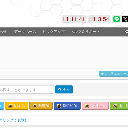
LT 11:41
ET 3:54
らせ
データベース
ピックアップ
ヘルプ＆サポート
よく見るアイテ
検索
師
彫金師
裁縫師
錬金術師
革細工師
木工
クリックで表示）