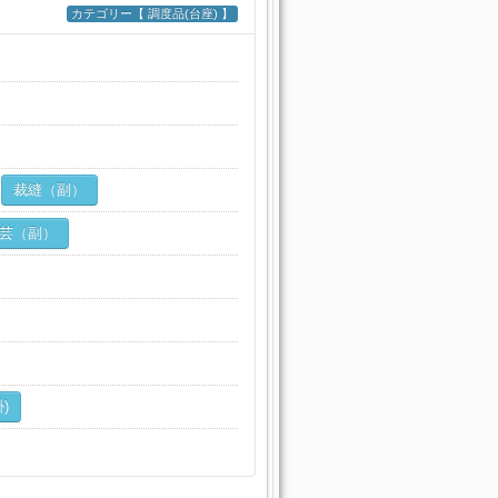
カテゴリー【 調度品(台座) 】
裁縫（副）
芸（副）
)