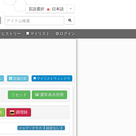
言語選択
日本語
ヒストリー
マイリスト
ログイン
ム
原価計算
マイリストウィンドウ
リセット
通常表示切替
師
調理師
ジョブ・クラス【 設定なし 】