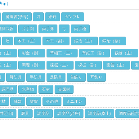
表示）
魔道書(学専)
刀
細剣
ガンブレ
格闘武器
片手剣
両手斧
弓
両手槍
盾
木工（主）
木工（副）
鍛冶（主）
鍛冶（副）
金（主）
彫金（副）
革細工（主）
革細工（副）
裁縫（主）
理（主）
調理（副）
採掘（主）
採掘（副）
園芸（主）
園
具
脚防具
手防具
足防具
首飾り
耳飾り
調理品
水産物
石材
金属材
術材
触媒
雑貨
その他
ミニオン
井照明)
庭具
調度品
調度品(台座)
調度品(卓上)
調度品(壁掛