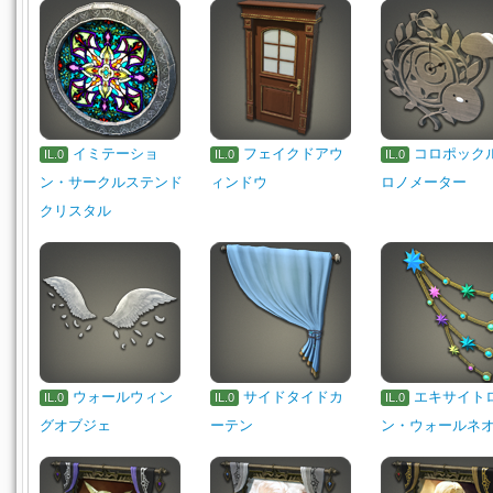
イミテーショ
フェイクドアウ
コロポック
IL.0
IL.0
IL.0
ン・サークルステンド
ィンドウ
ロノメーター
クリスタル
ウォールウィン
サイドタイドカ
エキサイト
IL.0
IL.0
IL.0
グオブジェ
ーテン
ン・ウォールネ