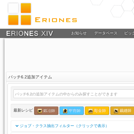
お知らせ
データベース
ピッ
パッチ6.2追加アイテム
最新レシピ
鍛冶師
甲冑師
彫金師
裁縫師
ジョブ・クラス抽出フィルター（クリックで表示）