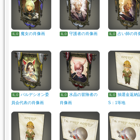
魔女の肖像画
守護者の肖像画
占い師の肖
IL.0
IL.0
IL.0
バルデシオン委
水晶の冒険者の
抽選金返納
IL.0
IL.0
IL.0
員会代表の肖像画
肖像画
S：1等地