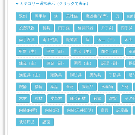
カテゴリー選択表示（クリックで表示）
クラス
双剣
両手剣
銃
天球儀
魔道書(学専)
刀
細剣
ジョブ
投擲武器
賢具
両手鎌
格闘武器
片手剣
両手斧
両手呪具
両手幻具
魔道書
盾
木工（主）
木工
甲冑（主）
甲冑（副）
彫金（主）
彫金（副）
革
錬金（主）
錬金（副）
調理（主）
調理（副）
採
漁道具（主）
頭防具
胴防具
脚防具
手防具
足
腕輪
指輪
薬品
食材
調理品
水産物
石材
木材
布材
皮革材
錬金術材
触媒
雑貨
その
内装(内壁)
内装(床)
内装(天井照明)
庭具
調度品
栽培用品
譜面