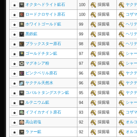
オクタヘドライト鉱石
採掘場
ヤクテ
100
ロードクロサイト原石
採掘場
コザマ
100
ホワイトゴールド鉱
採掘場
ヘリテ
99
黒鉄鉱
採掘場
ヘリテ
99
ブラックスター原石
採掘場
ヘリテ
98
ゴールドチタン鉱
採掘場
シャー
97
マグネシア粉
採掘場
シャー
97
ピンクベリル原石
採掘場
ヤクテ
96
ヤクテル天然水
採掘場
ヤクテ
96
コバルトタングステン鉱
採掘場
ヤクテ
95
ルテニウム鉱
採掘場
シャー
94
イフイカナイト原石
採掘場
コザマ
93
高山岩塩
採掘場
オルコ
92
ラァー鉱
採掘場
オルコ
92