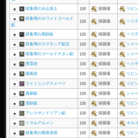
収集用の火山灰土
採掘場
リビン
100
収集用のホワイトゴールド
採掘場
ヘリテ
100
鉱
収集用の黒鉄鉱
採掘場
ヘリテ
100
収集用のマグネシア鉱石
採掘場
シャー
100
収集用のゴールドチタン鉱
採掘場
シャー
100
黒雷岩
採掘場
ヘリテ
100
陽風岩
採掘場
リビン
100
ライトニングクォーツ
採掘場
リビン
100
真銀鉱
採掘場
シャー
100
混鉄鉱
採掘場
リビン
100
アレクサンドリアン鉱
採掘場
リビン
100
トラルアルメン
採掘場
オルコ
100
収集用の模造溶岩
採掘場
リビン
100