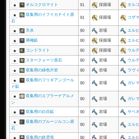
オルコクロマイト
採掘場
オルコ
91
収集用のイフイカナイト原
採掘場
コザマ
91
石
天水
岩場
エルピ
90
満俺鉱
採掘場
エルピ
90
コンドライト
採掘場
ウルテ
90
スタークォーツ原石
岩場
ウルテ
90
収集用の緑色片岩
岩場
ラヴィ
90
収集用のフリギアンゴール
岩場
ガレマ
90
ド鉱
収集用のエブラーナアルメ
岩場
ガレマ
90
ン
収集用の白目鉱
岩場
サベネ
90
収集用のブルージルコン原
岩場
エルピ
90
石
収集用の鉄雲母
岩場
エルピ
90