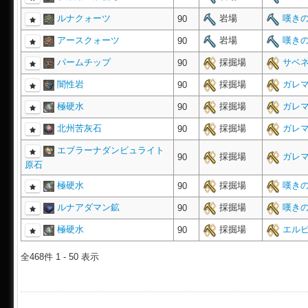
ルナクォーツ
岩場
嘆きの
90
アースクォーツ
岩場
嘆きの
90
パームチップ
採掘場
サベネ
90
闇性岩
採掘場
ガレマ
90
極硬水
採掘場
ガレマ
90
北州苦灰石
採掘場
ガレマ
90
エブラーナダンビュライト
採掘場
ガレマ
90
原石
極硬水
採掘場
嘆きの
90
ルナアダマン鉱
採掘場
嘆きの
90
極硬水
採掘場
エルピ
90
全468件 1 - 50 表示