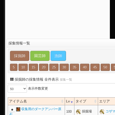
採集情報一覧
採掘師
園芸師
漁師
5
10
15
20
25
30
35
40
45
50
採掘師の採集情報 全件表示
採集一覧
表示件数変更
アイテム名
Lv
タイプ
エリア
収集用のダークアンバー原
採掘場
コザマ
100
石